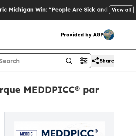
higan Win: “People Are Sick and Tired of This Pol
View all
Provided by AGP
Share
arque MEDDPICC® par