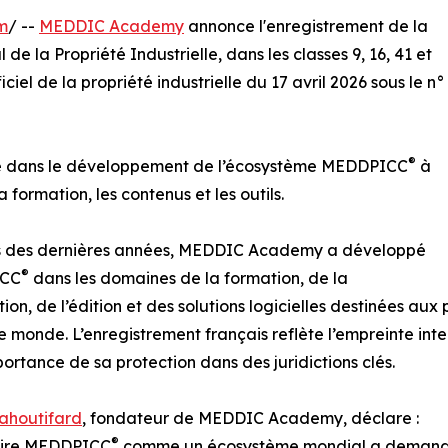
m
/ --
MEDDIC Academy
annonce l'enregistrement de la
l de la Propriété Industrielle, dans les classes 9, 16, 41 et
ciel de la propriété industrielle du 17 avril 2026 sous le n°
®
pe dans le développement de l’écosystème MEDDPICC
à
a formation, les contenus et les outils.
s des dernières années, MEDDIC Academy a développé
®
CC
dans les domaines de la formation, de la
ation, de l’édition et des solutions logicielles destinées au
le monde. L’enregistrement français reflète l’empreinte int
portance de sa protection dans des juridictions clés.
ahoutifard
, fondateur de MEDDIC Academy, déclare :
®
uire MEDDPICC
comme un écosystème mondial a demandé 