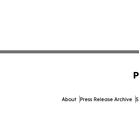
P
About
Press Release Archive
S
© 1995-2026 Newsmatics I