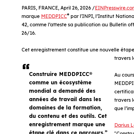
PARIS, FRANCE, April 26, 2026 /
EINPresswire.co
®
marque
MEDDPICC
par l'INPI, l’Institut Nationa
42, comme l’atteste sa publication au Bulletin offi
26/16.
Cet enregistrement constitue une nouvelle éta
travers l
Construire MEDDPICC®
Au cour
comme un écosystème
MEDDPI
mondial a demandé des
certific
années de travail dans les
travers 
domaines de la formation,
que l’im
du contenu et des outils. Cet
enregistrement marque une
Darius L
étape clé dans ce parcours.”
"Constr