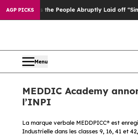
r Calls the People Abruptly Laid off “Simply a
AGP PICKS
Menu
MEDDIC Academy annonc
l’INPI
La marque verbale MEDDPICC® est enregist
Industrielle dans les classes 9, 16, 41 et 42,