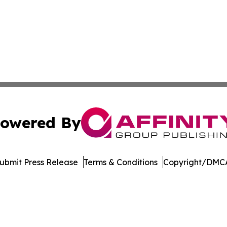
owered By
ubmit Press Release
Terms & Conditions
Copyright/DMCA
nc. dba Affinity Group Publishing & International Tech Ti
Cookie Settings / Your Privacy Choices