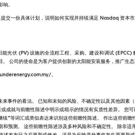
影响。
aq 工作人员提交一份具体计划，说明如何实现并持续满足 Nasdaq
马来西亚太阳能光伏 (PV) 设施的全流程工程、采购、建设和调试 (E
能项目。 公司的使命是为客户提供创新的太阳能安装服务，推广生
derenergy.com.my/。
未来事件的看法。 已知和未知的风险、不确定性以及其他因素（
成就与前瞻性陈述中明示或暗示的情况有实质性差异。 您可以通过
力”、“继续”等词汇或类似表达来识别这些前瞻性陈述。 作出这些
期和预测。 这些前瞻性陈述涉及多种风险和不确定性。 除非适
陈述发布日之后更新或修改，还是为反映意外事件发生而更新或